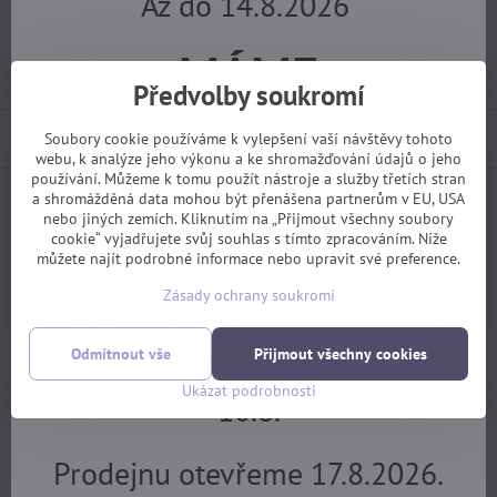
Až do 14.8.2026
Dotaz k produktu
Hlídací pes
Doručení
Import kód:
24468
MÁME
Výrobce:
Shocart
Předvolby soukromí
DOVOLENOU.
Popis
Soubory cookie používáme k vylepšení vaší návštěvy tohoto
webu, k analýze jeho výkonu a ke shromažďování údajů o jeho
používání. Můžeme k tomu použít nástroje a služby třetích stran
Objednávky z e-shopu budeme
a shromážděná data mohou být přenášena partnerům v EU, USA
Facebook
Twitter
Bluesky
Pinterest
Reddit
LinkedIn
WhatsApp
E-
nebo jiných zemích. Kliknutím na „Přijmout všechny soubory
mail
cookie“ vyjadřujete svůj souhlas s tímto zpracováním. Níže
vyřizovat 17.8.
můžete najít podrobné informace nebo upravit své preference.
Předchozí produkt
Následující produkt
Zásady ochrany soukromí
Servis pro předem objednané
Potřebujete poradit?
zákazníky bude v provozu od
Odmítnout vše
Přijmout všechny cookies
Ukázat podrobnosti
10.8.
+420 725 729 111
tomas​@velofiala​.cz
Prodejnu otevřeme 17.8.2026.