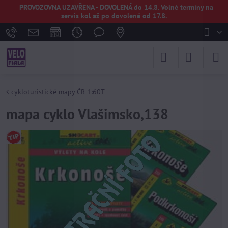
PROVOZOVNA UZAVŘENA - DOVOLENÁ do 14.8. Volné termíny na
servis kol až po dovolené od 17.8.
cykloturistické mapy ČR 1:60T
mapa cyklo Vlašimsko,138