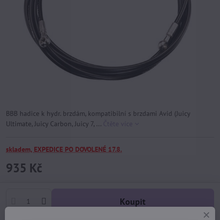
BBB hadice k hydr. brzdám, kompatibilní s brzdami Avid (Juicy
Ultimate, Juicy Carbon, Juicy 7, ...
Čtěte více
skladem, EXPEDICE PO DOVOLENÉ 17.8.
935 Kč
Koupit