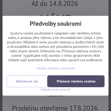
Až do 14.8.2026
Dotaz k produktu
Hlídací pes
Doručení
MÁME
Import kód:
4641
Výrobce:
Shimano
Předvolby soukromí
DOVOLENOU.
Soubory cookie používáme k vylepšení vaší návštěvy tohoto
Popis
webu, k analýze jeho výkonu a ke shromažďování údajů o jeho
používání. Můžeme k tomu použít nástroje a služby třetích stran
Objednávky z e-shopu budeme
a shromážděná data mohou být přenášena partnerům v EU, USA
nebo jiných zemích. Kliknutím na „Přijmout všechny soubory
Facebook
Twitter
Bluesky
Pinterest
Reddit
LinkedIn
WhatsApp
E-
cookie“ vyjadřujete svůj souhlas s tímto zpracováním. Níže
mail
vyřizovat 17.8.
můžete najít podrobné informace nebo upravit své preference.
Následující produkt
Zásady ochrany soukromí
Servis pro předem objednané
Potřebujete poradit?
zákazníky bude v provozu od
Odmítnout vše
Přijmout všechny cookies
Ukázat podrobnosti
10.8.
+420 725 729 111
tomas​@velofiala​.cz
Prodejnu otevřeme 17.8.2026.