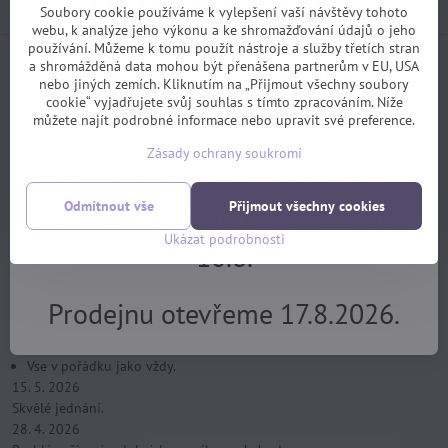
DOVOLENOU.
Soubory cookie používáme k vylepšení vaší návštěvy tohoto
webu, k analýze jeho výkonu a ke shromažďování údajů o jeho
používání. Můžeme k tomu použít nástroje a služby třetích stran
Jak jsou s našimi službami spokojeni samotní
Objednávky z e-shopu budeme
a shromážděná data mohou být přenášena partnerům v EU, USA
nebo jiných zemích. Kliknutím na „Přijmout všechny soubory
zákazníci? (z webu Heuréka)
cookie“ vyjadřujete svůj souhlas s tímto zpracováním. Níže
vyřizovat 17.8.
můžete najít podrobné informace nebo upravit své preference.
Zásady ochrany soukromí
Servis pro předem objednané
zákazníky bude v provozu od
Odmítnout vše
Přijmout všechny cookies
Celkové hodnocení
5 / 5
Ukázat podrobnosti
Všechny recenze
(458)
10.8.
21. 7. 2026
rychle posláno - doporučuji
4. 6. 2026
Prodejnu otevřeme 17.8.2026.
vždy mi byla ochotně poskytnuta odborná informace
25. 5. 2026
Vse v pořádku jako vždy.
15. 5. 2026
Skvělé jednání.
28. 4. 2026