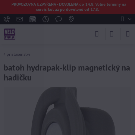
PROVOZOVNA UZAVŘENA - DOVOLENÁ do 14.8. Volné termíny na
servis kol až po dovolené od 17.8.
příslušenství
batoh hydrapak-klip magnetický na
hadičku