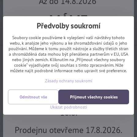
Až do 14.8.2026
Dotaz k produktu
Hlídací pes
Doručení
MÁME
Import kód:
1650
Předvolby soukromí
DOVOLENOU.
Popis
Soubory cookie používáme k vylepšení vaší návštěvy tohoto
webu, k analýze jeho výkonu a ke shromažďování údajů o jeho
používání. Můžeme k tomu použít nástroje a služby třetích stran
Objednávky z e-shopu budeme
a shromážděná data mohou být přenášena partnerům v EU, USA
Facebook
Twitter
Bluesky
Pinterest
Reddit
LinkedIn
WhatsApp
E-
nebo jiných zemích. Kliknutím na „Přijmout všechny soubory
mail
cookie“ vyjadřujete svůj souhlas s tímto zpracováním. Níže
vyřizovat 17.8.
můžete najít podrobné informace nebo upravit své preference.
Předchozí produkt
Zásady ochrany soukromí
Servis pro předem objednané
Potřebujete poradit?
zákazníky bude v provozu od
Odmítnout vše
Přijmout všechny cookies
Ukázat podrobnosti
10.8.
+420 725 729 111
tomas​@velofiala​.cz
Prodejnu otevřeme 17.8.2026.