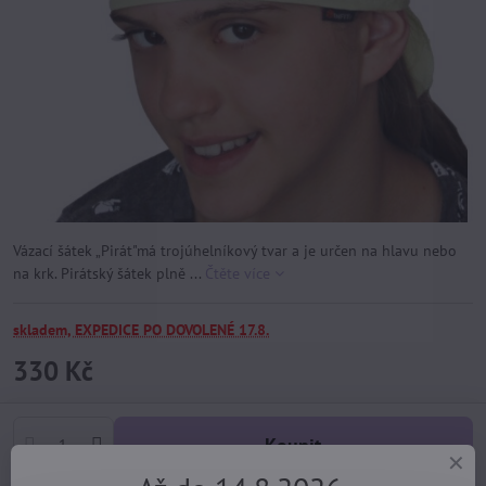
Vázací šátek „Pirát"má trojúhelníkový tvar a je určen na hlavu nebo
na krk. Pirátský šátek plně ...
Čtěte více
skladem, EXPEDICE PO DOVOLENÉ 17.8.
330 Kč
Koupit