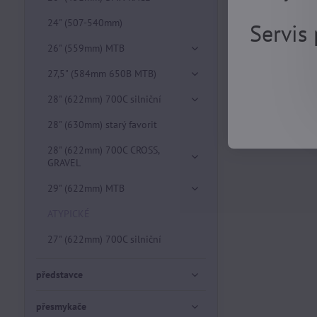
24" (507-540mm)
Servis
26" (559mm) MTB
27,5" (584mm 650B MTB)
28" (622mm) 700C silniční
28" (630mm) starý favorit
28" (622mm) 700C CROSS,
GRAVEL
29" (622mm) MTB
ATYPICKÉ
27" (622mm) 700C silniční
představce
přesmykače