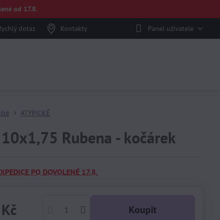
ené od 17.8.
Rychlý dotaz
Kontakty
Panel uživatele
áště
ATYPICKÉ
 10x1,75 Rubena - kočárek
EXPEDICE PO DOVOLENÉ 17.8.
 Kč
Koupit