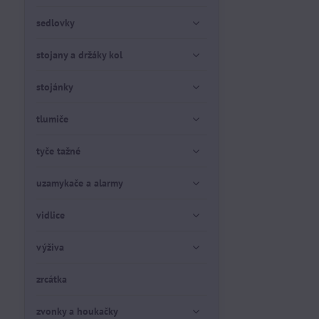
sedlovky
stojany a držáky kol
stojánky
tlumiče
tyče tažné
uzamykače a alarmy
vidlice
výživa
zrcátka
zvonky a houkačky