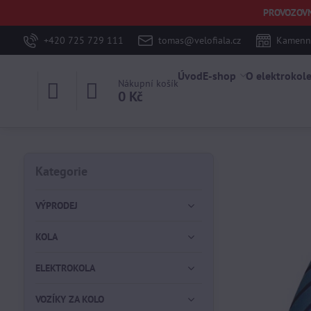
PROVOZOVNA 
+420 725 729 111
tomas@velofiala.cz
Kamenná
Úvod
E-shop
O elektrokol
Nákupní košík
0 Kč
Kategorie
VÝPRODEJ
KOLA
ELEKTROKOLA
VOZÍKY ZA KOLO