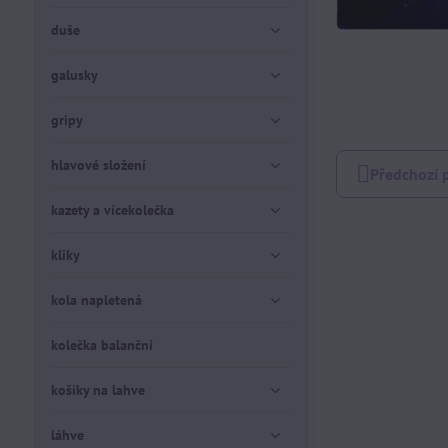
duše
galusky
gripy
hlavové složení
Předchozí 
kazety a vícekolečka
kliky
kola napletená
kolečka balanční
košíky na lahve
láhve