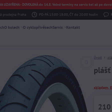
UZAVŘENA - DOVOLENÁ do 14.8. Volné termíny na servis kol až po dovol
 prodejna Praha
PO-PÁ 13:00-18:00, ČT do 20:00 hodin
ech
O kolech
O cyklopřívěsech
Servis
Kontakt
Úvod
pl
plášť
skladem, 
210