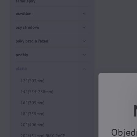
samolepky
osvětlení
osy středové
páky brzd a řazení
pedály
pláště
12" (203mm)
14" (254-288mm)
16" (305mm)
18" (355mm)
20" (406mm)
Objed
20" (451mm) BMX RACE