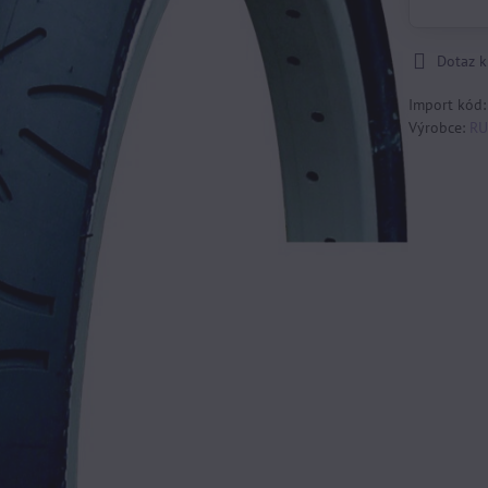
Dotaz 
Import kód
Výrobce:
RU