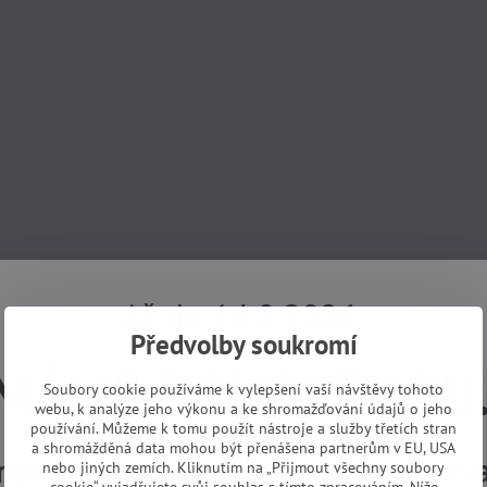
Až do 14.8.2026
Předvolby soukromí
MÁME DOVOLENOU
Soubory cookie používáme k vylepšení vaší návštěvy tohoto
webu, k analýze jeho výkonu a ke shromažďování údajů o jeho
používání. Můžeme k tomu použít nástroje a služby třetích stran
a shromážděná data mohou být přenášena partnerům v EU, USA
návky z e-shopu budeme vyřizovat
nebo jiných zemích. Kliknutím na „Přijmout všechny soubory