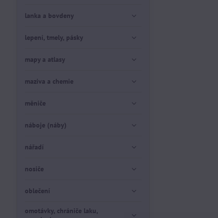
lanka a bovdeny
lepení, tmely, pásky
mapy a atlasy
maziva a chemie
měniče
náboje (náby)
nářadí
nosiče
oblečení
omotávky, chrániče laku,