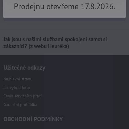
+420 725 729 111
Prodejnu otevřeme 17.8.2026.
tomas​@velofiala​.cz
Jak jsou s našimi službami spokojeni samotní
zákazníci? (z webu Heuréka)
Užitečné odkazy
Na hlavní stranu
Jak vybrat kolo
Ceník servisních prací
Garanční prohlídka
OBCHODNÍ PODMÍNKY