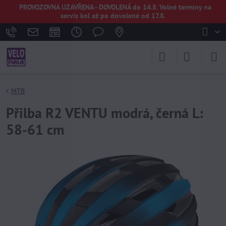
PROVOZOVNA UZAVŘENA - DOVOLENÁ do 14.8. Volné termíny na
servis kol až po dovolené od 17.8.
MTB
Přilba R2 VENTU modrá, černá L:
58-61 cm