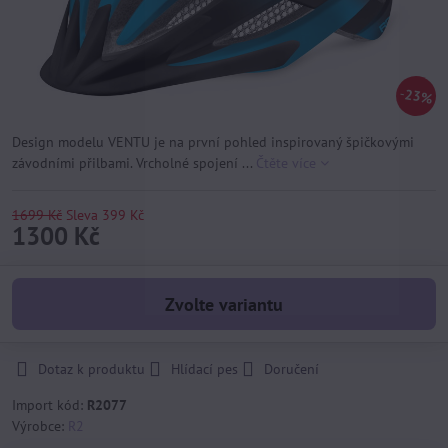
23%
Design modelu VENTU je na první pohled inspirovaný špičkovými
závodními přilbami. Vrcholné spojení ...
Čtěte více
1699 Kč
Sleva
399 Kč
1300 Kč
Zvolte variantu
Dotaz k produktu
Hlídací pes
Doručení
Import kód:
R2077
Výrobce:
R2