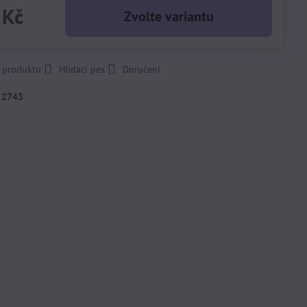
 Kč
Zvolte variantu
k produktu
Hlídací pes
Doručení
:
2743