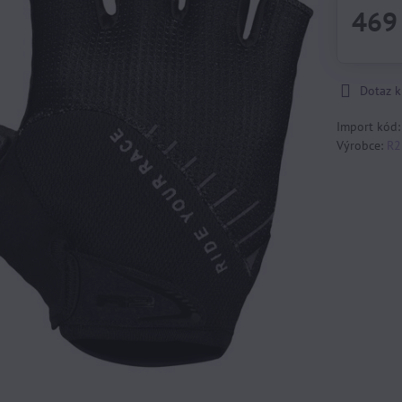
469
Dotaz 
Import kód
Výrobce:
R2