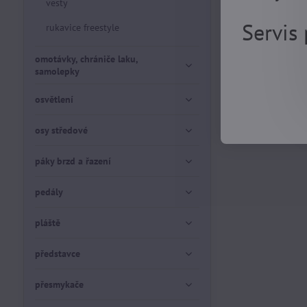
vesty
Servis
rukavice freestyle
omotávky, chrániče laku,
samolepky
osvětlení
osy středové
páky brzd a řazení
pedály
pláště
představce
přesmykače