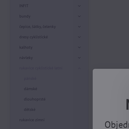
INFIT
bundy
čepice, šátky, čelenky
dresy cyklistické
kalhoty
návleky
rukavice cyklistické letní
pánské
dámské
dlouhoprsté
dětské
rukavice zimní
Objed