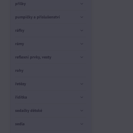
přilby
pumpičky a příslušenství
ráfky
rámy
reflexní prvky, vesty
rohy
řetězy
řídítka
sedačky dětské
sedla