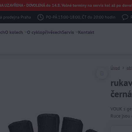
UZAVŘENA - DOVOLENÁ do 14.8. Volné termíny na servis kol až po dovol
 prodejna Praha
PO-PÁ 13:00-18:00, ČT do 20:00 hodin
ech
O kolech
O cyklopřívěsech
Servis
Kontakt
Úvod
ob
ruka
čern
VOUK s gel
Ruce jsou 