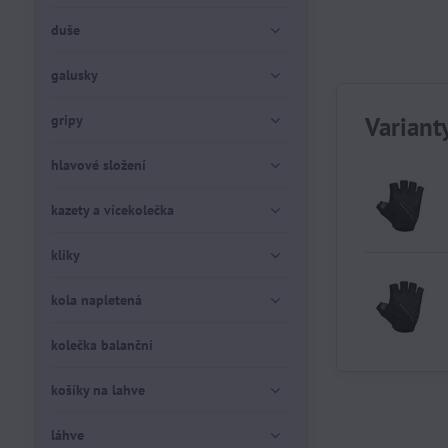
duše
galusky
gripy
Variant
hlavové složení
kazety a vícekolečka
kliky
kola napletená
kolečka balanční
košíky na lahve
láhve