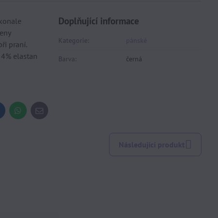
Doplňující informace
okonale
veny
Kategorie:
pánské
ři praní.
, 4% elastan
Barva:
černá
inkedIn
WhatsApp
E-
mail
Následující produkt