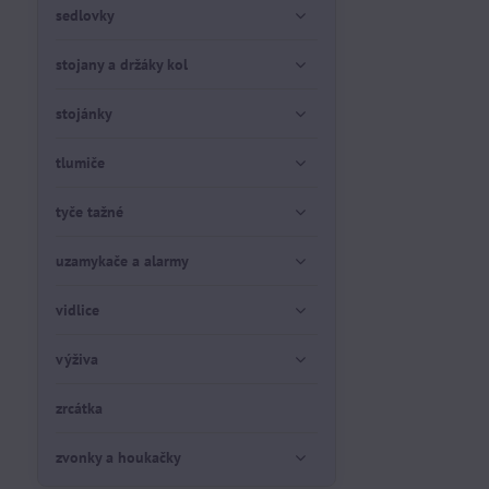
sedlovky
stojany a držáky kol
stojánky
tlumiče
tyče tažné
uzamykače a alarmy
vidlice
výživa
zrcátka
zvonky a houkačky