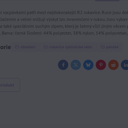
 vycpávkami patří mezi nejdokonalejší R2 rukavice. Ruce jsou d
lačením a velmi snižují výskyt tzv. mravenčení v rukou. Jsou vyba
 a také speciálním suchým zipem, který je šetrný vůči jiným věcem p
XL Barva: černá Složení: 44% polyester, 38% nylon, 14% polyuretan
gorie
oblečení
rukavice cyklistické letní
pánské
Facebook
Twitter
Bluesky
Pinterest
Reddit
L
produkt