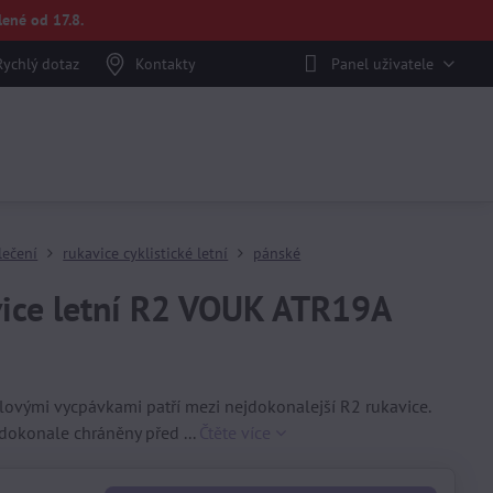
ené od 17.8.
Rychlý dotaz
Kontakty
Panel uživatele
lečení
rukavice cyklistické letní
pánské
vice letní R2 VOUK ATR19A
á
ovými vycpávkami patří mezi nejdokonalejší R2 rukavice.
dokonale chráněny před ...
Čtěte více