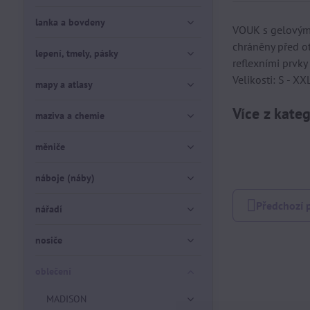
lanka a bovdeny
VOUK s gelovými
chráněny před ot
lepení, tmely, pásky
reflexními prvky
Velikosti: S - X
mapy a atlasy
Více z kate
maziva a chemie
měniče
náboje (náby)
Předchozí 
nářadí
nosiče
oblečení
MADISON