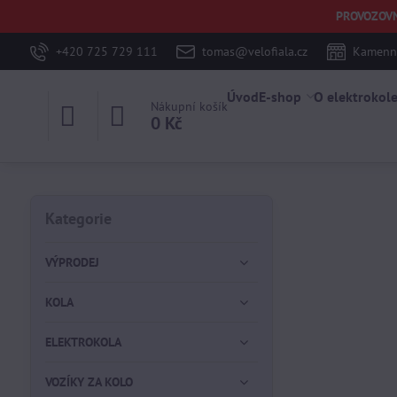
PROVOZOVNA 
+420 725 729 111
tomas@velofiala.cz
Kamenná
Úvod
E-shop
O elektrokol
Nákupní košík
0 Kč
Kategorie
VÝPRODEJ
KOLA
ELEKTROKOLA
VOZÍKY ZA KOLO