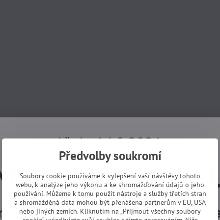
Až do 14.8.2026
Předvolby soukromí
MÁME DOVOLENOU
Soubory cookie používáme k vylepšení vaší návštěvy tohoto
webu, k analýze jeho výkonu a ke shromažďování údajů o jeho
používání. Můžeme k tomu použít nástroje a služby třetích stran
a shromážděná data mohou být přenášena partnerům v EU, USA
návky z e-shopu budeme vyřizovat
nebo jiných zemích. Kliknutím na „Přijmout všechny soubory