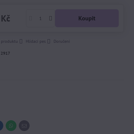
 Kč
Koupit
k produktu
Hlídací pes
Doručení
:
2917
inkedIn
WhatsApp
E-
mail