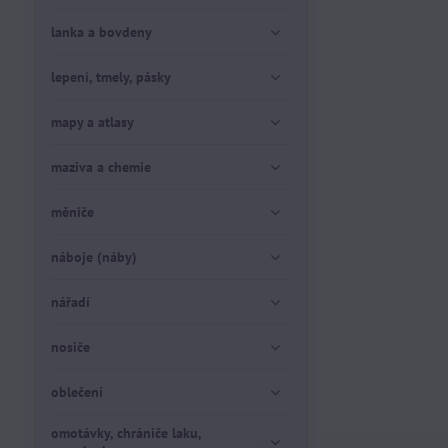
lanka a bovdeny
lepení, tmely, pásky
mapy a atlasy
maziva a chemie
měniče
náboje (náby)
nářadí
nosiče
oblečení
omotávky, chrániče laku,