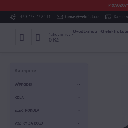
PROVOZOVNA 
+420 725 729 111
tomas@velofiala.cz
Kamenná
Úvod
E-shop
O elektrokol
Nákupní košík
0 Kč
Kategorie
VÝPRODEJ
KOLA
ELEKTROKOLA
VOZÍKY ZA KOLO