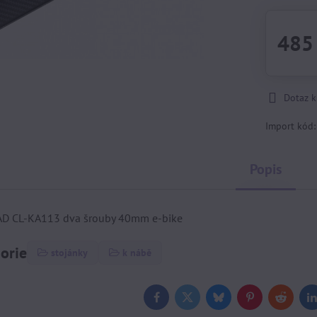
485
Dotaz 
Import kód
Popis
D CL-KA113 dva šrouby 40mm e-bike
gorie
stojánky
k nábě
Facebook
Twitter
Bluesky
Pinterest
Reddit
L