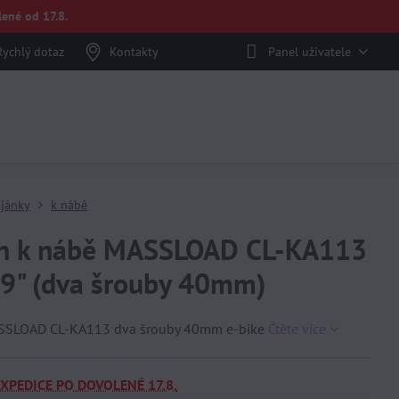
ené od 17.8.
Rychlý dotaz
Kontakty
Panel uživatele
ojánky
k nábě
an k nábě MASSLOAD CL-KA113
29" (dva šrouby 40mm)
SSLOAD CL-KA113 dva šrouby 40mm e-bike
Čtěte více
EXPEDICE PO DOVOLENÉ 17.8.