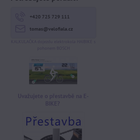
+420 725 729 111
tomas​@velofiala​.cz
KALKULAČKA dojezdu elektrokola HAIBIKE s
pohonem BOSCH
Uvažujete o přestavbě na E-
BIKE?