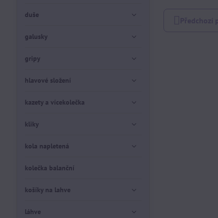
duše
Předchozí 
galusky
gripy
hlavové složení
kazety a vícekolečka
kliky
kola napletená
kolečka balanční
košíky na lahve
láhve