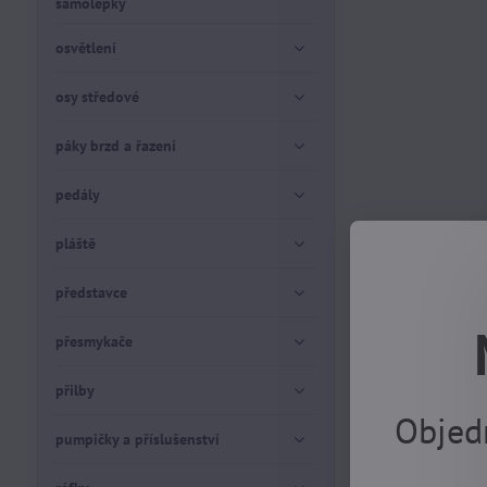
samolepky
osvětlení
osy středové
páky brzd a řazení
pedály
pláště
představce
přesmykače
přilby
Objed
pumpičky a příslušenství