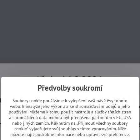
Až do 14.8.2026
Předvolby soukromí
MÁME DOVOLENOU
Soubory cookie používáme k vylepšení vaší návštěvy tohoto
webu, k analýze jeho výkonu a ke shromažďování údajů o jeho
používání. Můžeme k tomu použít nástroje a služby třetích stran
a shromážděná data mohou být přenášena partnerům v EU, USA
návky z e-shopu budeme vyřizovat
nebo jiných zemích. Kliknutím na „Přijmout všechny soubory
cookie“ vyjadřujete svůj souhlas s tímto zpracováním. Níže
můžete najít podrobné informace nebo upravit své preference.