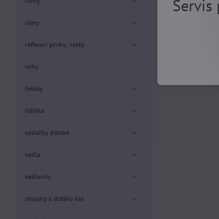
Servis
ráfky
rámy
reflexní prvky, vesty
rohy
řetězy
řídítka
sedačky dětské
sedla
sedlovky
stojany a držáky kol