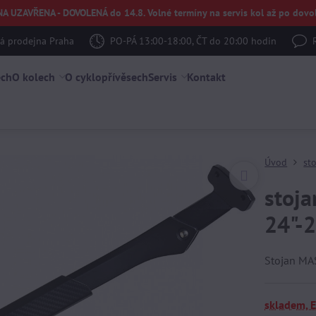
UZAVŘENA - DOVOLENÁ do 14.8. Volné termíny na servis kol až po dovol
 prodejna Praha
PO-PÁ 13:00-18:00, ČT do 20:00 hodin
ech
O kolech
O cyklopřívěsech
Servis
Kontakt
Úvod
st
stoj
24"-
Stojan MA
skladem, 