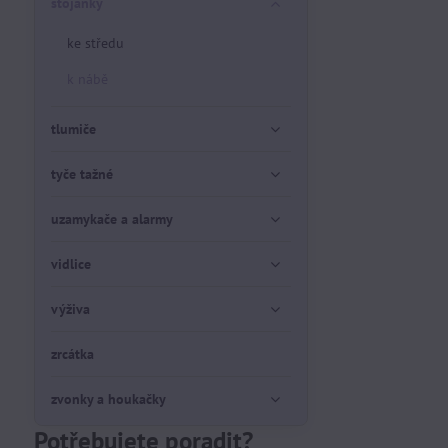
stojánky
ke středu
k nábě
tlumiče
tyče tažné
uzamykače a alarmy
vidlice
výživa
zrcátka
zvonky a houkačky
Potřebujete poradit?