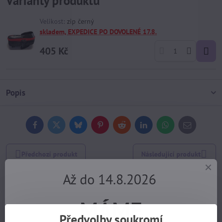
Varianty produktů
Velikost:
zip černý
skladem, EXPEDICE PO DOVOLENÉ 17.8.
405 Kč
Popis
Facebook
Twitter
Bluesky
Pinterest
Reddit
LinkedIn
WhatsApp
E-
mail
Předchozí produkt
Následující produkt
Až do 14.8.2026
Potřebujete poradit?
MÁME
+420 725 729 111
Předvolby soukromí