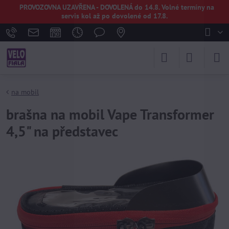
PROVOZOVNA UZAVŘENA - DOVOLENÁ do 14.8. Volné termíny na
servis kol až po dovolené od 17.8.
na mobil
brašna na mobil Vape Transformer
4,5" na představec