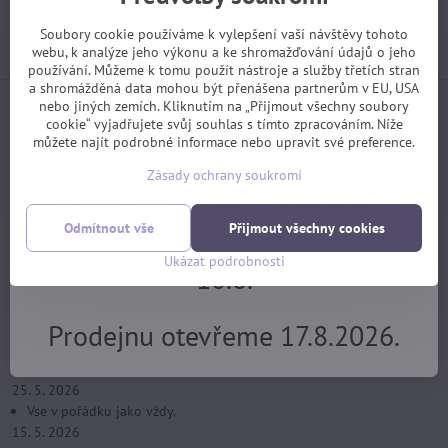
DOVOLENOU.
tomas​@velofiala​.cz
Soubory cookie používáme k vylepšení vaší návštěvy tohoto
webu, k analýze jeho výkonu a ke shromažďování údajů o jeho
používání. Můžeme k tomu použít nástroje a služby třetích stran
Objednávky z e-shopu budeme
a shromážděná data mohou být přenášena partnerům v EU, USA
nebo jiných zemích. Kliknutím na „Přijmout všechny soubory
Jak jsou s našimi službami spokojeni samotní
cookie“ vyjadřujete svůj souhlas s tímto zpracováním. Níže
vyřizovat 17.8.
zákazníci? (z webu Heuréka)
můžete najít podrobné informace nebo upravit své preference.
Zásady ochrany soukromí
Servis pro předem objednané
zákazníky bude v provozu od
Odmítnout vše
Přijmout všechny cookies
Ukázat podrobnosti
Celkové hodnocení
5 / 5
10.8.
Všechny recenze
(458)
21. 7. 2026
Prodejnu otevřeme 17.8.2026.
rychle posláno - doporučuji
4. 6. 2026
vždy mi byla ochotně poskytnuta odborná informace
25. 5. 2026
Vse v pořádku jako vždy.
15. 5. 2026