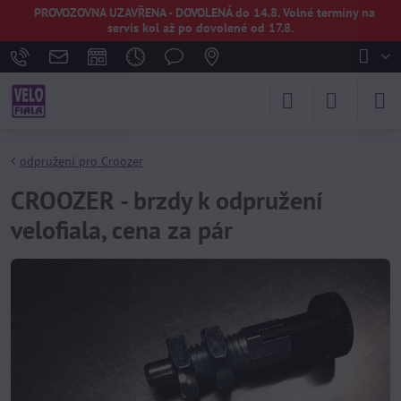
PROVOZOVNA UZAVŘENA - DOVOLENÁ do 14.8. Volné termíny na
servis kol až po dovolené od 17.8.
odpružení pro Croozer
CROOZER - brzdy k odpružení
velofiala, cena za pár