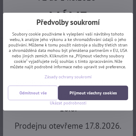
Import kód:
2355
MÁME
Výrobce:
Velofiala
Předvolby soukromí
DOVOLENOU.
Popis
Soubory cookie používáme k vylepšení vaší návštěvy tohoto
webu, k analýze jeho výkonu a ke shromažďování údajů o jeho
používání. Můžeme k tomu použít nástroje a služby třetích stran
Objednávky z e-shopu budeme
a shromážděná data mohou být přenášena partnerům v EU, USA
Facebook
Twitter
Bluesky
Pinterest
Reddit
LinkedIn
WhatsApp
E-
mail
nebo jiných zemích. Kliknutím na „Přijmout všechny soubory
cookie“ vyjadřujete svůj souhlas s tímto zpracováním. Níže
vyřizovat 17.8.
můžete najít podrobné informace nebo upravit své preference.
Následující produkt
Zásady ochrany soukromí
Servis pro předem objednané
Potřebujete poradit?
zákazníky bude v provozu od
Odmítnout vše
Přijmout všechny cookies
+420 725 729 111
Ukázat podrobnosti
10.8.
tomas​@velofiala​.cz
Prodejnu otevřeme 17.8.2026.