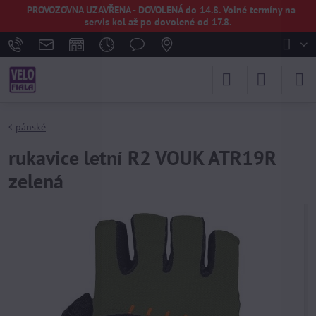
PROVOZOVNA UZAVŘENA - DOVOLENÁ do 14.8. Volné termíny na
servis kol až po dovolené od 17.8.
pánské
rukavice letní R2 VOUK ATR19R
zelená