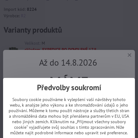
Import kód:
8224
Výrobce:
R2
Varianty produktů
Velikost:
M
skladem, EXPEDICE PO DOVOLENÉ 17.8.
Až do 14.8.2026
469 Kč
MÁME
Velikost:
L
Předvolby soukromí
skladem, EXPEDICE PO DOVOLENÉ 17.8.
DOVOLENOU.
469 Kč
Soubory cookie používáme k vylepšení vaší návštěvy tohoto
webu, k analýze jeho výkonu a ke shromažďování údajů o jeho
používání. Můžeme k tomu použít nástroje a služby třetích stran
Objednávky z e-shopu budeme
a shromážděná data mohou být přenášena partnerům v EU, USA
Velikost:
XXL
nebo jiných zemích. Kliknutím na „Přijmout všechny soubory
skladem, EXPEDICE PO DOVOLENÉ 17.8.
cookie“ vyjadřujete svůj souhlas s tímto zpracováním. Níže
vyřizovat 17.8.
můžete najít podrobné informace nebo upravit své preference.
469 Kč