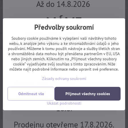
Až do 14.8.2026
Dotaz k produktu
Hlídací pes
Doručení
MÁME
Import kód:
95759
Výrobce:
Zefal
Předvolby soukromí
DOVOLENOU.
Soubory cookie používáme k vylepšení vaší návštěvy tohoto
Popis
webu, k analýze jeho výkonu a ke shromažďování údajů o jeho
používání. Můžeme k tomu použít nástroje a služby třetích stran
Objednávky z e-shopu budeme
a shromážděná data mohou být přenášena partnerům v EU, USA
nebo jiných zemích. Kliknutím na „Přijmout všechny soubory
Facebook
Twitter
Bluesky
Pinterest
Reddit
LinkedIn
WhatsApp
E-
cookie“ vyjadřujete svůj souhlas s tímto zpracováním. Níže
mail
vyřizovat 17.8.
můžete najít podrobné informace nebo upravit své preference.
Předchozí produkt
Následující produkt
Zásady ochrany soukromí
Servis pro předem objednané
Potřebujete poradit?
zákazníky bude v provozu od
Odmítnout vše
Přijmout všechny cookies
Ukázat podrobnosti
10.8.
+420 725 729 111
tomas​@velofiala​.cz
Prodejnu otevřeme 17.8.2026.