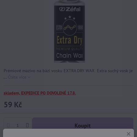
Prémiové mazivo na bázi vosku EXTRA DRY WAX Extra suchý vosk je
...
Čtěte více
skladem, EXPEDICE PO DOVOLENÉ 17.8.
59 Kč
Koupit