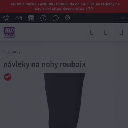
PROVOZOVNA UZAVŘENA - DOVOLENÁ do 14.8. Volné termíny na
servis kol až po dovolené od 17.8.
na nohy
návleky na nohy roubaix