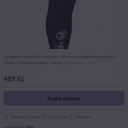
Zateplené cyklistické nohavice z dotykově příjemného materiálu –
potisk s reflexním logemi – horní ...
Čtěte více
489 Kč
Zvolte variantu
Dotaz k produktu
Hlídací pes
Doručení
Import kód:
7688