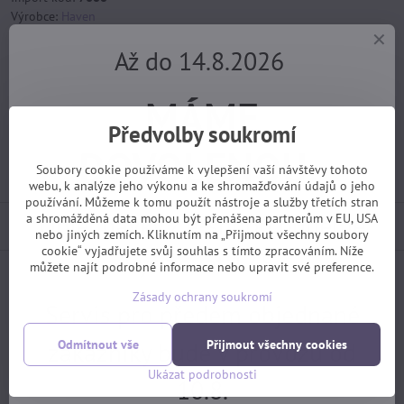
Výrobce:
Haven
Varianty produktů
Až do 14.8.2026
Velikost:
L
MÁME
skladem, EXPEDICE PO DOVOLENÉ 17.8.
Předvolby soukromí
489 Kč
DOVOLENOU.
Soubory cookie používáme k vylepšení vaší návštěvy tohoto
webu, k analýze jeho výkonu a ke shromažďování údajů o jeho
používání. Můžeme k tomu použít nástroje a služby třetích stran
Objednávky z e-shopu budeme
a shromážděná data mohou být přenášena partnerům v EU, USA
Popis
nebo jiných zemích. Kliknutím na „Přijmout všechny soubory
cookie“ vyjadřujete svůj souhlas s tímto zpracováním. Níže
vyřizovat 17.8.
můžete najít podrobné informace nebo upravit své preference.
Facebook
Twitter
Bluesky
Pinterest
Reddit
LinkedIn
WhatsApp
E-
Zásady ochrany soukromí
mail
Servis pro předem objednané
Následující produkt
zákazníky bude v provozu od
Odmítnout vše
Přijmout všechny cookies
Ukázat podrobnosti
10.8.
Potřebujete poradit?