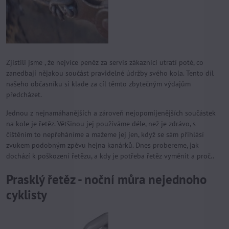
Zjistili jsme , že nejvíce peněz za servis zákazníci utratí poté, co
zanedbají nějakou součást pravidelné údržby svého kola. Tento díl
našeho občasníku si klade za cíl těmto zbytečným výdajům
předcházet.
Jednou z nejnamáhanějších a zároveň nejopomíjenějších součástek
na kole je řetěz. Většinou jej používáme déle, než je zdrávo, s
čištěním to nepřeháníme a mažeme jej jen, když se sám přihlásí
zvukem podobným zpěvu hejna kanárků. Dnes probereme, jak
dochází k poškození řetězu, a kdy je potřeba řetěz vyměnit a proč..
Prasklý řetěz - noční můra nejednoho
cyklisty