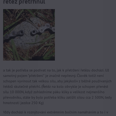
řetěz přetrhnul
a tak je potřeba se podívat na to, jak k přetržení řetězu dochází. Už
samotný pojem "přetržení" je značně nepřesný. Člověk totiž není
schopen vyvinout tak velkou sílu, aby jakýkoliv z běžně používaných
řetězů skutečně přetrhl. (Řetěz na kolo obvykle je schopen přenést
sílu 10 000N, když zohledníme páku kliky a velikost nejmenšího
převodníku, stále by bylo potřeba kliku zatížit silou cca 2 500N, tedy
hmotností jezdce 250 Kg)
Vždy dochází k roznýtování extrémním bočním namáháním a to i v