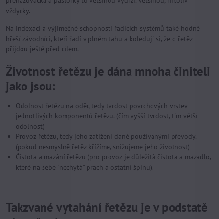
přehazovačka a pastorky to většinou vydrží. Většinou, nikoliv
vždycky.
Na indexaci a výjimečné schopnosti řadících systémů také hodně
hřeší závodníci, kteří řadí v plném tahu a koledují si, že o řetěz
přijdou ještě před cílem.
Životnost řetězu je dána mnoha činiteli
jako jsou:
Odolnost řetězu na oděr, tedy tvrdost povrchových vrstev
jednotlivých komponentů řetězu. (čím vyšší tvrdost, tím větší
odolnost)
Provoz řetězu, tedy jeho zatížení dané používanými převody.
(pokud nesmyslně řetěz křížíme, snižujeme jeho životnost)
Čistota a mazání řetězu (pro provoz je důležitá čistota a mazadlo,
které na sebe "nechytá" prach a ostatní špínu).
Takzvané vytahání řetězu je v podstatě