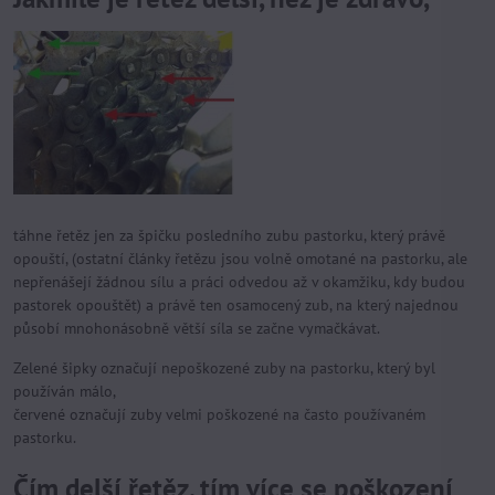
táhne řetěz jen za špičku posledního zubu pastorku, který právě
opouští, (ostatní články řetězu jsou volně omotané na pastorku, ale
nepřenášejí žádnou sílu a práci odvedou až v okamžiku, kdy budou
pastorek opouštět) a právě ten osamocený zub, na který najednou
působí mnohonásobně větší síla se začne vymačkávat.
Zelené šipky označují nepoškozené zuby na pastorku, který byl
používán málo,
červené označují zuby velmi poškozené na často používaném
pastorku.
Čím delší řetěz, tím více se poškození