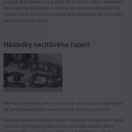
případě, že je článek na dvě půlky. Na životnost řetězu, vzhledem k
tak zásadnímu poškození, o němž je řeč, má tedy rozhodující vliv
způsob řazení. Na životnost vzhledem k opotřebení má vliv tvrdost
jednotlivých částí řetězů.
Následky necitlivého řazení
Není to už co bývalo, kdy se opravdový cyklista poznal podle toho,
jak jemně dokázal řadit a necinká-li mu řetěz na pastorcích.
Indexace převodů, náběhové zuby a tvarované články řetězů dávají
možnost řadit kdykoli, třeba v kopci při plném zatížení. Řetěz,