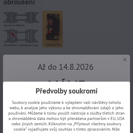
obroušení
vzájemných třecích ploch řetězů, tedy čepů a článků řetězu. Již při
Až do 14.8.2026
prodloužení řetězu o cca 0,8 % (to znamená na 0,09 mm na článek!)
je vhodné řetěz vyměnit. Pokud vytahaný řetěz nevyměníme, zdánlivě
se nic neděje, kolo šlape jako hodinky, nepatrně se zvětší ztráty při
MÁME
přenosu síly, ale to je nepozorovatelné.
Předvolby soukromí
Co se ale od tohoto okamžiku začíná dít je to, že řetěz o 0,8% delší,
DOVOLENOU.
začíná negativně měnit tvar zubů na převodových kolečkách.
Soubory cookie používáme k vylepšení vaší návštěvy tohoto
Nejdříve se to začne projevovat na pastorcích s nejmenším počtem
webu, k analýze jeho výkonu a ke shromažďování údajů o jeho
zubů, pak na těch nejčastěji používaných a nakonec na převodnících.
používání. Můžeme k tomu použít nástroje a služby třetích stran
Objednávky z e-shopu budeme
a shromážděná data mohou být přenášena partnerům v EU, USA
nebo jiných zemích. Kliknutím na „Přijmout všechny soubory
Pouhým okem zpozorujeme poškození
cookie“ vyjadřujete svůj souhlas s tímto zpracováním. Níže