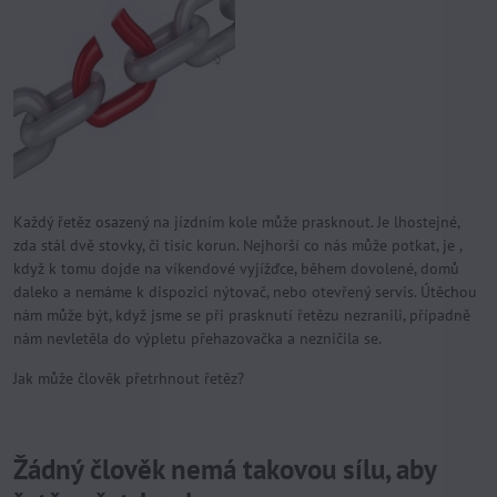
Každý řetěz osazený na jízdním kole může prasknout. Je lhostejné,
zda stál dvě stovky, či tisíc korun. Nejhorší co nás může potkat, je ,
když k tomu dojde na víkendové vyjížďce, během dovolené, domů
daleko a nemáme k dispozici nýtovač, nebo otevřený servis. Útěchou
nám může být, když jsme se při prasknutí řetězu nezranili, případně
nám nevletěla do výpletu přehazovačka a nezničila se.
Jak může člověk přetrhnout řetěz?
Žádný člověk nemá takovou sílu, aby