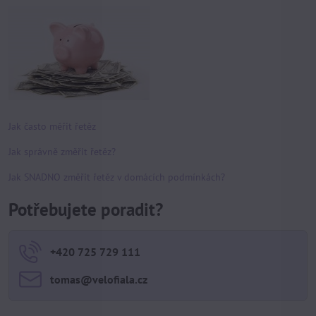
Jak často měřit řetěz
Jak správně změřit řetěz?
Jak SNADNO změřit řetěz v domácích podmínkách?
Potřebujete poradit?
+420 725 729 111
tomas​@velofiala​.cz