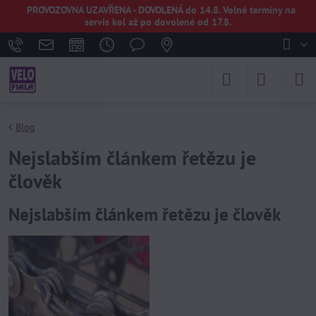
PROVOZOVNA UZAVŘENA - DOVOLENÁ do 14.8. Volné termíny na
servis kol až po dovolené od 17.8.
Blog
Nejslabším článkem řetězu je
člověk
Nejslabším článkem řetězu je člověk