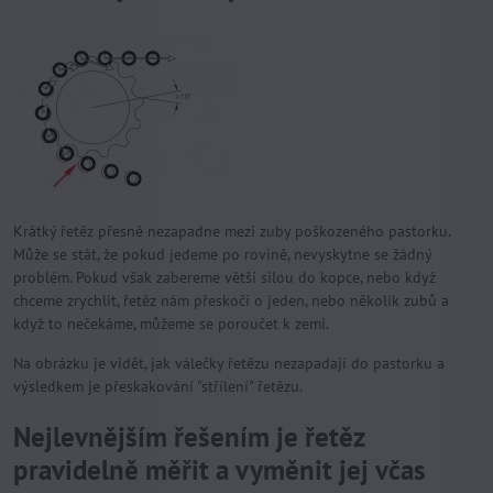
Krátký řetěz přesně nezapadne mezi zuby poškozeného pastorku.
Může se stát, že pokud jedeme po rovině, nevyskytne se žádný
problém. Pokud však zabereme větší silou do kopce, nebo když
chceme zrychlit, řetěz nám přeskočí o jeden, nebo několik zubů a
když to nečekáme, můžeme se poroučet k zemi.
Na obrázku je vidět, jak válečky řetězu nezapadají do pastorku a
výsledkem je přeskakování "střílení" řetězu.
Nejlevnějším řešením je řetěz
pravidelně měřit a vyměnit jej včas