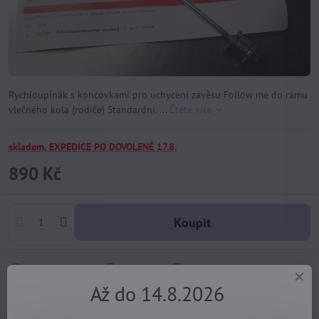
Rychloupínák s koncovkami pro uchycení závěsu Follow me do rámu
vlečného kola (rodiče) Standardní. ...
Čtěte více
skladem, EXPEDICE PO DOVOLENÉ 17.8.
890 Kč
Koupit
Dotaz k produktu
Hlídací pes
Doručení
Až do 14.8.2026
Import kód:
5337
Výrobce:
Ostatní výrobci