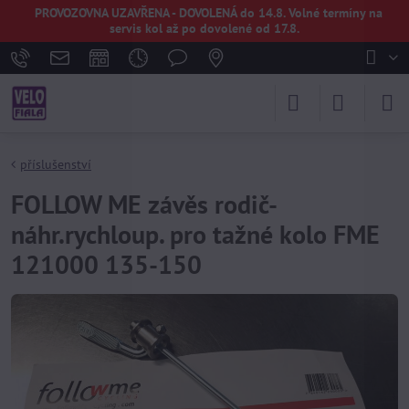
PROVOZOVNA UZAVŘENA - DOVOLENÁ do 14.8. Volné termíny na
servis kol až po dovolené od 17.8.
příslušenství
FOLLOW ME závěs rodič-
náhr.rychloup. pro tažné kolo FME
121000 135-150