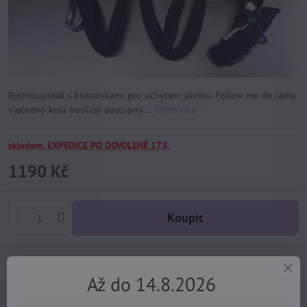
Rychloupínák s koncovkami pro uchycení závěsu Follow me do rámu
vlečného kola (rodiče) dostupný ...
Čtěte více
skladem, EXPEDICE PO DOVOLENÉ 17.8.
1190 Kč
Koupit
Dotaz k produktu
Hlídací pes
Doručení
Až do 14.8.2026
Import kód:
412
Výrobce:
Ostatní výrobci