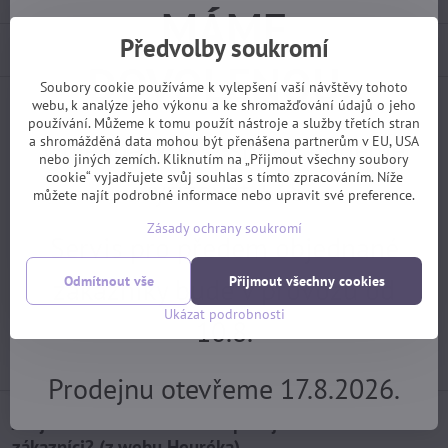
MÁME
Předvolby soukromí
Popis
DOVOLENOU.
Soubory cookie používáme k vylepšení vaší návštěvy tohoto
webu, k analýze jeho výkonu a ke shromažďování údajů o jeho
Facebook
Twitter
Bluesky
Pinterest
Reddit
LinkedIn
WhatsApp
E-
používání. Můžeme k tomu použít nástroje a služby třetích stran
mail
Objednávky z e-shopu budeme
a shromážděná data mohou být přenášena partnerům v EU, USA
nebo jiných zemích. Kliknutím na „Přijmout všechny soubory
Předchozí produkt
Následující produkt
cookie“ vyjadřujete svůj souhlas s tímto zpracováním. Níže
vyřizovat 17.8.
můžete najít podrobné informace nebo upravit své preference.
Potřebujete poradit?
Zásady ochrany soukromí
Servis pro předem objednané
zákazníky bude v provozu od
Odmítnout vše
Přijmout všechny cookies
+420 725 729 111
Ukázat podrobnosti
10.8.
tomas​@velofiala​.cz
Prodejnu otevřeme 17.8.2026.
Jak jsou s našimi službami spokojeni samotní
zákazníci? (z webu Heuréka)