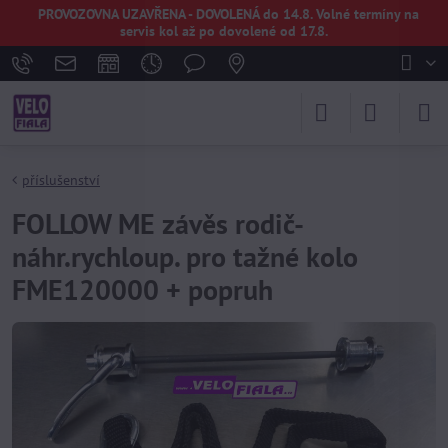
PROVOZOVNA UZAVŘENA - DOVOLENÁ do 14.8. Volné termíny na
servis kol až po dovolené od 17.8.
příslušenství
FOLLOW ME závěs rodič-
náhr.rychloup. pro tažné kolo
FME120000 + popruh